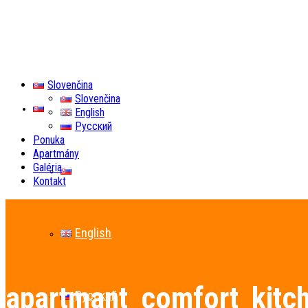
Slovenčina
Slovenčina
Slovenčina
English
Русский
Ponuka
Apartmány
Galéria
Slovenčina
Kontakt
English
apartmant_comfort_kitc
Русский