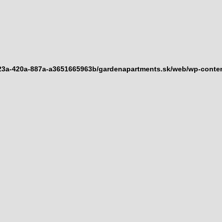
923a-420a-887a-a3651665963b/gardenapartments.sk/web/wp-content