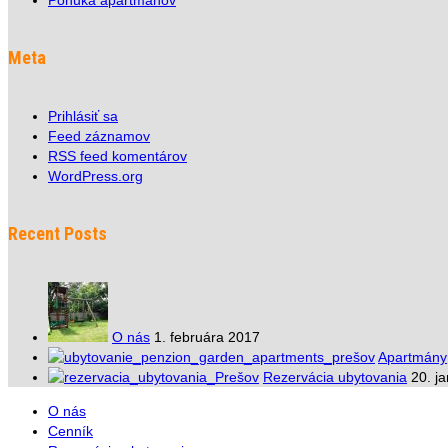
Ponuka apartmánov
Meta
Prihlásiť sa
Feed záznamov
RSS feed komentárov
WordPress.org
Recent Posts
O nás
1. februára 2017
Apartmány
Rezervácia ubytovania
20. j
O nás
Cenník