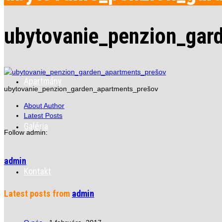
ubytovanie_penzion_gar
Ponuka
Apartmány
ubytovanie_penzion_garden_apartments_prešov
About Author
Latest Posts
Galéria
Follow admin:
admin
Kontakt
Latest posts from
admin