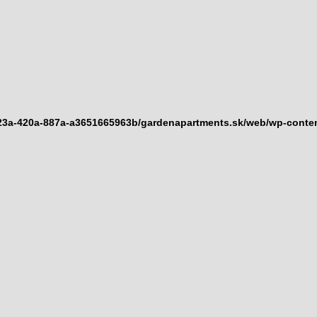
923a-420a-887a-a3651665963b/gardenapartments.sk/web/wp-content