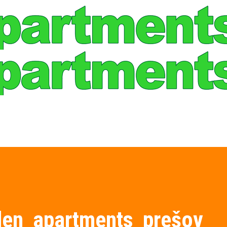
den_apartments_prešov