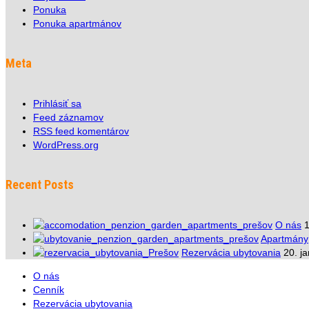
Ponuka
Ponuka apartmánov
Meta
Prihlásiť sa
Feed záznamov
RSS feed komentárov
WordPress.org
Recent Posts
O nás
1
Apartmány
Rezervácia ubytovania
20. j
O nás
Cenník
Rezervácia ubytovania