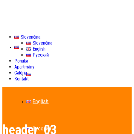
Slovenčina
Slovenčina
Slovenčina
English
Русский
Ponuka
Apartmány
Galéria
Slovenčina
Kontakt
English
header_03
Русский